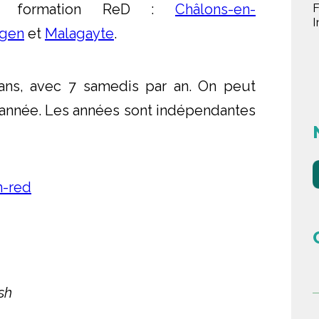
F
la formation ReD :
Châlons-en-
I
ngen
et
Malagayte
.
ans, avec 7 samedis par an. On peut
année. Les années sont indépendantes
n-red
sh