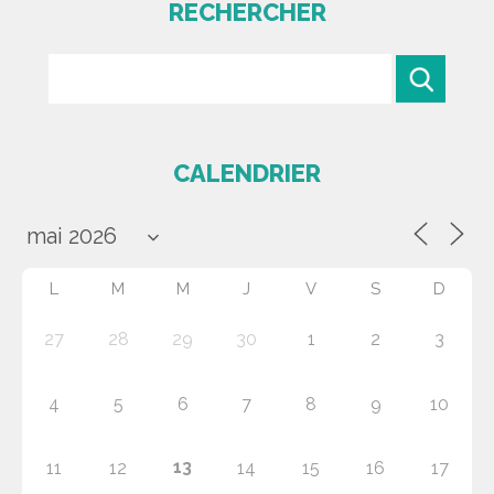
RECHERCHER
CALENDRIER
L
M
M
J
V
S
D
27
28
29
30
1
2
3
4
5
6
7
8
9
10
13
11
12
14
15
16
17