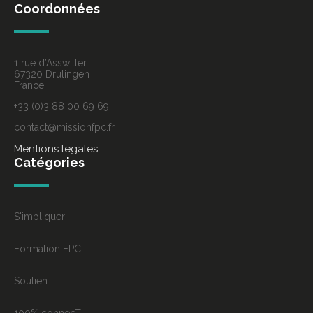
Coordonnées
1 rue d’Asswiller
67320 Drulingen
France
+33 (0)3 88 00 69 69
contact@missionfpc.fr
Mentions legales
Catégories
S'impliquer
Formation FPC
Soutien
100% connecT