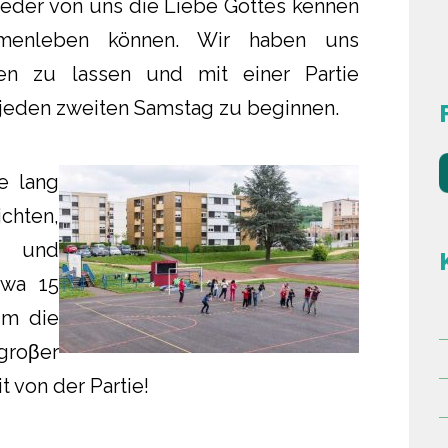
jeder von uns die Liebe Gottes kennen
menleben können. Wir haben uns
fen zu lassen und mit einer Partie
 jeden zweiten Samstag zu beginnen.
e lang
chten,
n und
twa 15
um die
 groβer
 von der Partie!