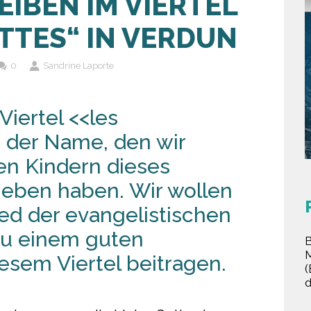
EIBEN IM VIERTEL
TTES“ IN VERDUN
0
Sandrine Laporte
Viertel <<les
t der Name, den wir
en Kindern dieses
geben haben. Wir wollen
ied der evangelistischen
zu einem guten
sem Viertel beitragen.
(
d