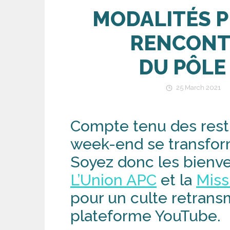
MODALITÉS P
RENCONT
DU PÔLE
25 March 2021
Compte tenu des restri
week-end se transfor
Soyez donc les bienve
L’Union APC
et la
Miss
pour un culte retransm
plateforme YouTube.