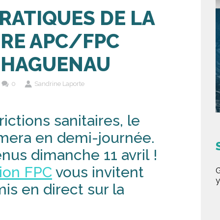
RATIQUES DE LA
RE APC/FPC
 HAGUENAU
0
Sandrine Laporte
ctions sanitaires, le
mera en demi-journée.
nus dimanche 11 avril !
ion FPC
vous invitent
G
y
is en direct sur la