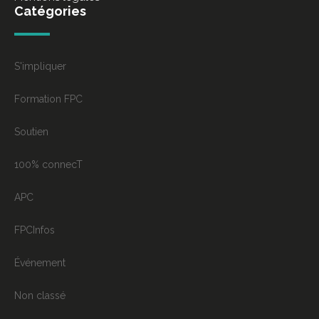
Catégories
S'impliquer
Formation FPC
Soutien
100% connecT
APC
FPCInfos
Événement
Non classé