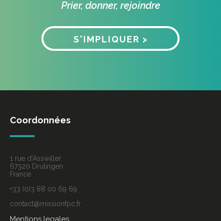
Prier, donner, rejoindre
S'IMPLIQUER >
Coordonnées
1 rue d’Asswiller
67320 Drulingen
France
+33 (0)3 88 00 69 69
contact@missionfpc.fr
Mentions legales